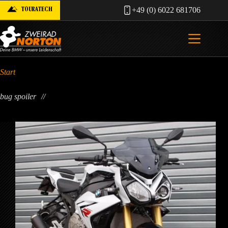
Zum
TOURATECH
+49 (0) 6022 681706
Inhalt
springen
Start
bug spoiler