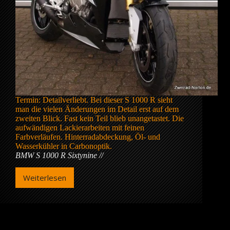
Termin: Detailverliebt. Bei dieser S 1000 R sieht
man die vielen Änderungen im Detail erst auf dem
zweiten Blick. Fast kein Teil blieb unangetastet. Die
aufwändigen Lackierarbeiten mit feinen
Farbverläufen. Hinterradabdeckung, Öl- und
Wasserkühler in Carbonoptik.
BMW S 1000 R Sixtynine
Weiterlesen
BMW
S
1000
R
Sixtynine