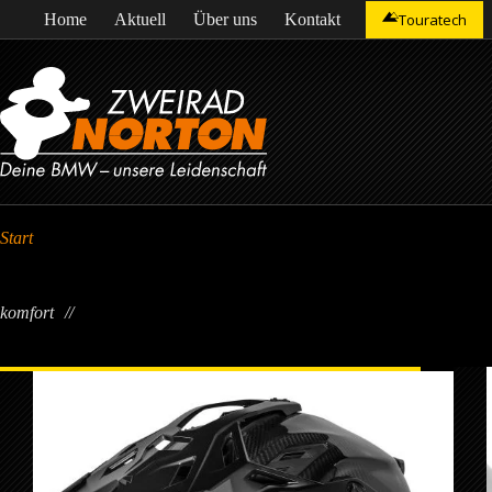
Zum
Home
Aktuell
Über uns
Kontakt
Touratech
Inhalt
springen
Start
komfort