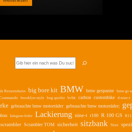
Weiterlesen
Tiefergelegte
Sitzbänke
Suchen
BMW
big bore kit
bmw gespanne
für Reiseenduros
bmw gs w
carbon
custombike
-Commando
brooklyn-style
bug spoiler
bvhk
d-nine-t
ge
rke
gebrauchte bmw motorräder
gebrauchte bmw motorräder;
Lackierung
nine-t
R 100 GS
mbau
r100
känguru-leder
R11
sitzbank
scrambler
sicherheit
spezi
Scrambler TOM
Sitze