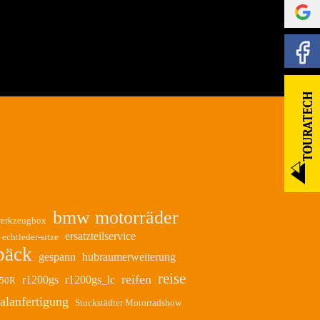
bmw motorräder
erkzeugbox
ersatzteilservice
echtleder-sitze
päck
gespann
hubraumerweiterung
reise
reifen
r1200gs
r1200gs_lc
50R
alanfertigung
Stockstädter Motorradshow