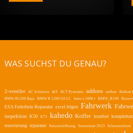
Aventuro
PRO
Carbon
WAS SUCHST DU GENAU?
addons
2-ventiler
act
AC Schnitzer
ACT Pyrenäen
aufbau
Balkan 
BMW R1200 Baja
BMW R 1200 GS LC
bmw s 1000 r
BMW_R100
Boxer
Fahrwerk
Fahrwe
ESA Federbein Reparatur
excel felgen
kahedo
Koffer
inspektion
K50
komfort
komplettu
K75
renovierung
reparatur
Saisoneröffnung
Saisonstart 2023
Scheunenfund