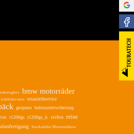
bmw motorräder
erkzeugbox
ersatzteilservice
echtleder-sitze
päck
gespann
hubraumerweiterung
reise
reifen
r1200gs
r1200gs_lc
50R
alanfertigung
Stockstädter Motorradshow