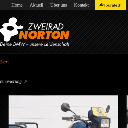
Zum
Home
Aktuell
Über uns
Kontakt
Touratech
Inhalt
springen
Start
renovierung