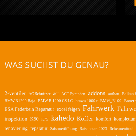
WAS SUCHST DU GENAU?
addons
2-ventiler
act
AC Schnitzer
ACT Pyrenäen
aufbau
Balkan 
BMW R1200 Baja
BMW R 1200 GS LC
bmw s 1000 r
BMW_R100
Boxer
Fahrwerk
Fahrwe
ESA Federbein Reparatur
excel felgen
kahedo
Koffer
inspektion
K50
komfort
komplettu
K75
renovierung
reparatur
Saisoneröffnung
Saisonstart 2023
Scheunenfund