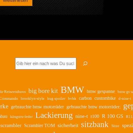
Weiterlesen
BMW
R
2-
Ventiler
Suchen
BMW
big bore kit
bmw gespanne
für Reiseenduros
bmw gs w
carbon
custombike
-Commando
brooklyn-style
bug spoiler
bvhk
d-nine-t
ge
rke
gebrauchte bmw motorräder
gebrauchte bmw motorräder;
Lackierung
nine-t
R 100 GS
mbau
r100
känguru-leder
R11
sitzbank
scrambler
sicherheit
spezi
Scrambler TOM
Sitze