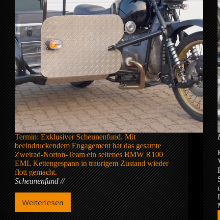
Termin: Exklusiver Scheunenfund. Mit
beeindruckendem Engagement hat das gesamte
Zweirad-Norton-Team ein seltenes BMW R100
EML Kettengespann in traurigem Zustand wieder
flott gemacht.
Scheunenfund
Weiterlesen
Scheunenfund