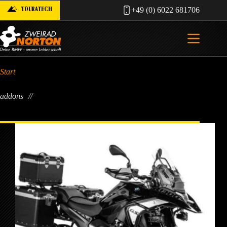
Zum
TOURATECH
+49 (0) 6022 681706
Inhalt
springen
Start
addons