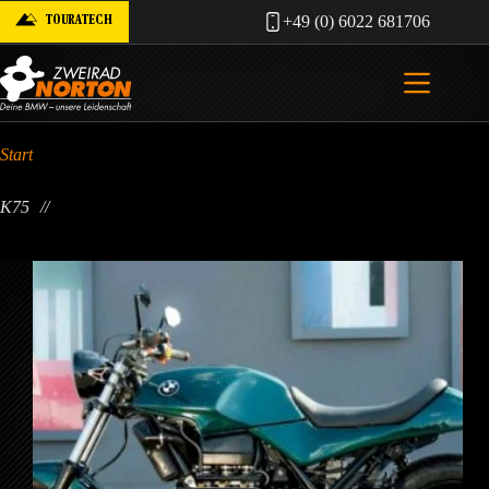
Zum
TOURATECH
+49 (0) 6022 681706
Inhalt
springen
Start
K75