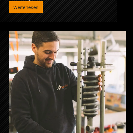
Weiterlesen
Probleme
Hinterradbremse
R1250GS
+
R1200GS
LC