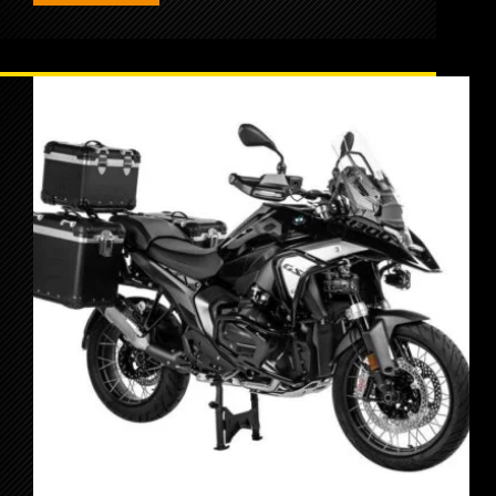
CBF
600
Mit
Zega
Koffersystem