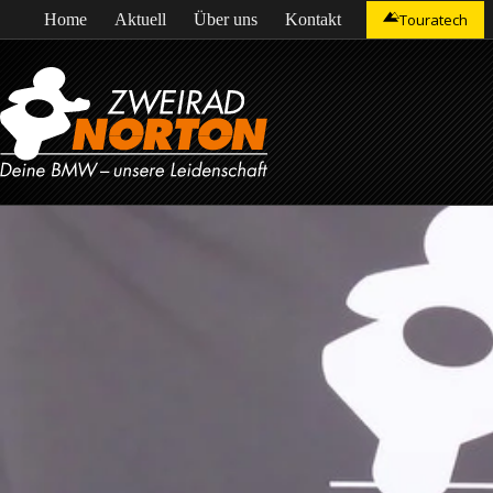
Zum
Home
Aktuell
Über uns
Kontakt
Touratech
Inhalt
springen