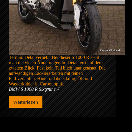
Termin: Detailverliebt. Bei dieser S 1000 R sieht
man die vielen Änderungen im Detail erst auf dem
zweiten Blick. Fast kein Teil blieb unangetastet. Die
aufwändigen Lackierarbeiten mit feinen
Farbverläufen. Hinterradabdeckung, Öl- und
Wasserkühler in Carbonoptik.
BMW S 1000 R Sixtynine
Weiterlesen
BMW
S
1000
R
Sixtynine