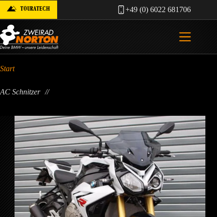
Zum
TOURATECH
+49 (0) 6022 681706
Inhalt
springen
Start
AC Schnitzer