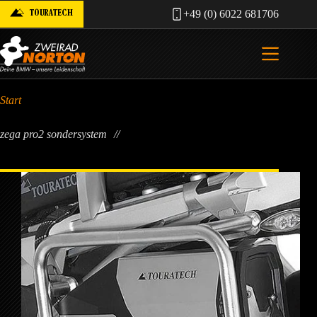
Zum
TOURATECH
+49 (0) 6022 681706
Inhalt
springen
Start
zega pro2 sondersystem