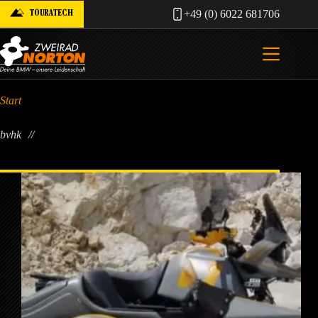
Zum
TOURATECH
+49 (0) 6022 681706
Inhalt
springen
Start
bvhk